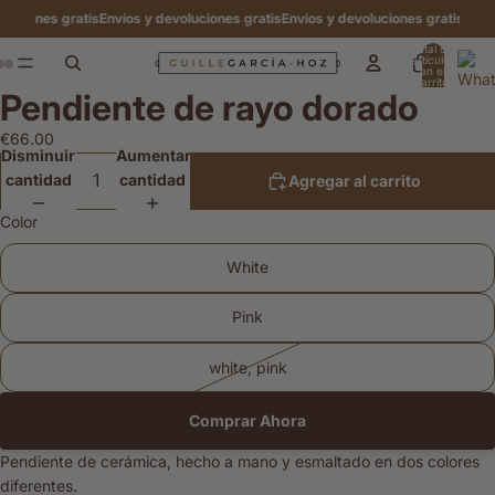
iones gratis
Envíos y devoluciones gratis
Envíos y devoluciones gratis
Envíos y
Total de
artículos
en el
carrito:
Pendiente de rayo dorado
0
Abrir
Abrir
Abrir
imagen
imagen
imagen
€66.00
a
a
a
Disminuir
Aumentar
pantalla
pantalla
pantalla
cantidad
cantidad
Agregar al carrito
completa
completa
completa
Color
White
Pink
white, pink
Comprar Ahora
Pendiente de cerámica, hecho a mano y esmaltado en dos colores
diferentes.