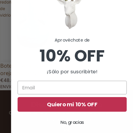
redondas
de
vidrio
Aprovéchate de
10% OFF
Botella de vinagre con
¡Sólo por suscribirte!
orejas redondas de vidrio
€48.00
ENVIO GRATUITO
Diseño con propósito
Quiero mi 10% OFF
Cada pieza de cerámica artesanal nace de una idea clara y
una intención estética funcional.
No, gracias