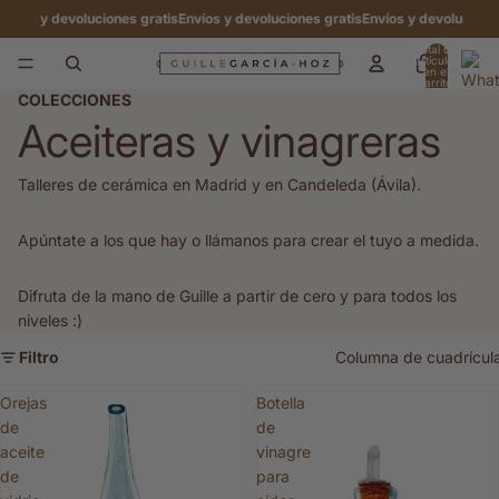
nvíos y devoluciones gratis
Envíos y devoluciones gratis
Envíos y devoluciones
Total de
artículos
en el
carrito:
0
COLECCIONES
Aceiteras y vinagreras
Talleres de cerámica en Madrid y en Candeleda (Ávila).
Apúntate a los que hay o llámanos para crear el tuyo a medida.
Difruta de la mano de Guille a partir de cero y para todos los
niveles :)
Filtro
Columna de cuadrícul
Orejas
Botella
de
de
aceite
vinagre
de
para