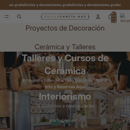
iones gratis
Envíos y devoluciones gratis
Envíos y devoluciones gratis
Envíos y
Total de
artículos
en el
carrito:
0
Proyectos de Decoración
Cerámica y Talleres
Talleres y Cursos de
Cerámica
En nuestro taller de la calle Nao 6 de Madrid
Info y Reservas Aqui
Interiorismo
Te ayudamos a creas espacios
que hablen de ti.