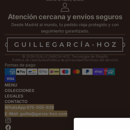
Atención cercana y envíos seguros
Desde Madrid al mundo, tu pedido viaja protegido y con
seguimiento garantizado.
© 2026
GUILLE GARCIA HOZ
,
Tecnología de Shopify
Política de reembolso
Política de privacidad
Términos del servicio
Formas de pago
MENU
COLECCIONES
LEGALES
CONTACTO
WhatsApp 675-505-639
E-Mail: guille@garcia-hoz.com