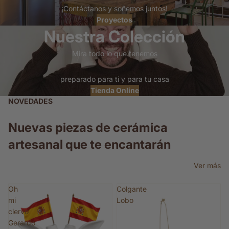
¡Contáctanos y soñemos juntos!
Proyectos
Nuestra Colección
Mira todo lo que tenemos
preparado para ti y para tu casa
Tienda Online
NOVEDADES
Nuevas piezas de cerámica
artesanal que te encantarán
Ver más
Oh
Colgante
mi
Lobo
ciervo
Gerardo