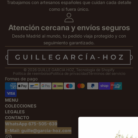
Trabajamos con artesanos españoles que cuidan cada detalle
como si fuera único.
Atención cercana y envíos seguros
Desde Madrid al mundo, tu pedido viaja protegido y con
seguimiento garantizado.
© 2026
GUILLE GARCIA HOZ
,
Tecnología de Shopify
Política de reembolso
Política de privacidad
Términos del servicio
Formas de pago
MENU
COLECCIONES
LEGALES
CONTACTO
WhatsApp 675-505-639
E-Mail: guille@garcia-hoz.com