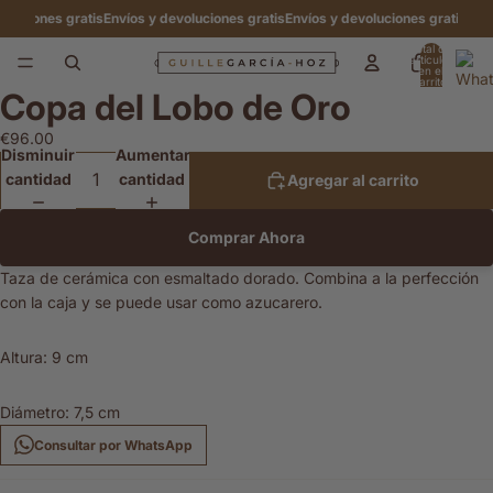
ciones gratis
Envíos y devoluciones gratis
Envíos y devoluciones gratis
Envíos 
Total de
artículos
en el
carrito:
Copa del Lobo de Oro
0
Abrir
imagen
€96.00
a
Disminuir
Aumentar
pantalla
cantidad
cantidad
Agregar al carrito
completa
Comprar Ahora
Taza de cerámica con esmaltado dorado. Combina a la perfección
con la caja y se puede usar como azucarero.
Altura: 9 cm
Diámetro: 7,5 cm
Consultar por WhatsApp