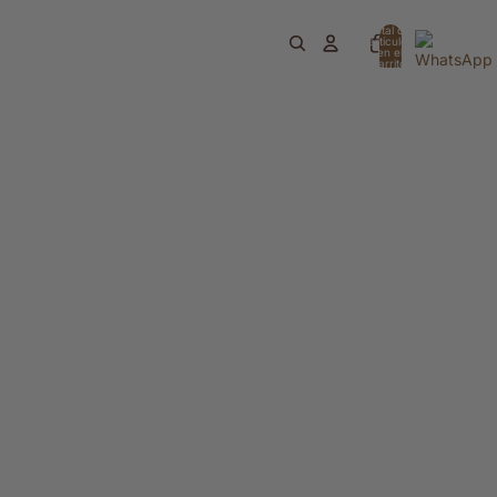
Total de
artículos
en el
carrito:
0