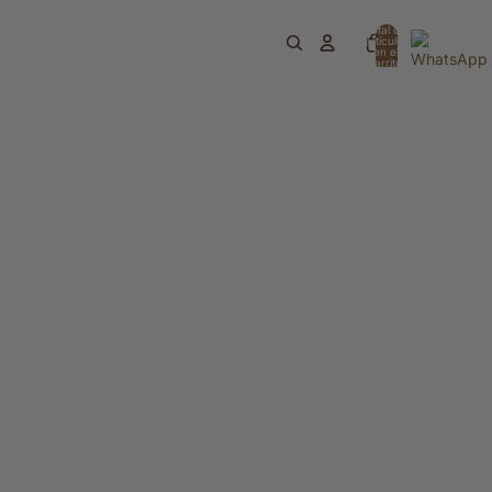
Total de
artículos
en el
carrito:
0