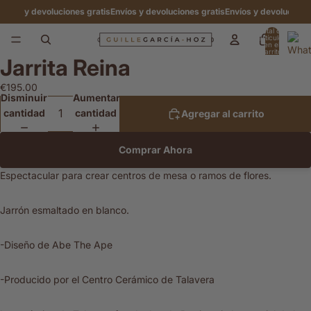
os y devoluciones gratis
Envíos y devoluciones gratis
Envíos y devoluciones gr
Total de
artículos
en el
carrito:
Jarrita Reina
0
Abrir
imagen
€195.00
a
Disminuir
Aumentar
pantalla
cantidad
cantidad
Agregar al carrito
completa
Comprar Ahora
Espectacular para crear centros de mesa o ramos de flores.
Jarrón esmaltado en blanco.
-Diseño de Abe The Ape
-Producido por el Centro Cerámico de Talavera