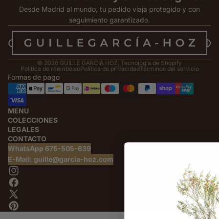
Desde Madrid al mundo, tu pedido viaja protegido y con
seguimiento garantizado.
© 2026
GUILLE GARCIA HOZ
,
Tecnología de Shopify
Política de reembolso
Política de privacidad
Términos del servicio
Formas de pago
MENU
COLECCIONES
LEGALES
CONTACTO
WhatsApp 675-505-639
E-Mail: guille@garcia-hoz.com