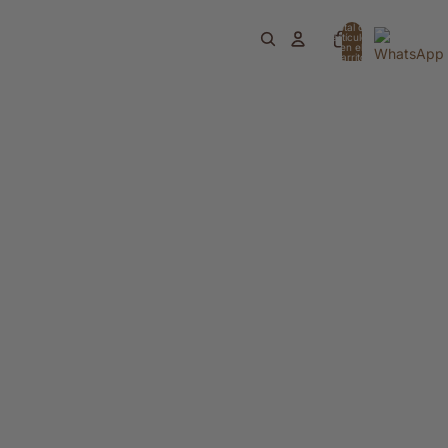
Total de
artículos
en el
carrito:
0