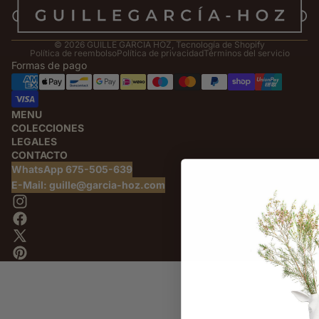
© 2026
GUILLE GARCIA HOZ
,
Tecnología de Shopify
Política de reembolso
Política de privacidad
Términos del servicio
Formas de pago
MENU
COLECCIONES
LEGALES
CONTACTO
WhatsApp 675-505-639
E-Mail: guille@garcia-hoz.com