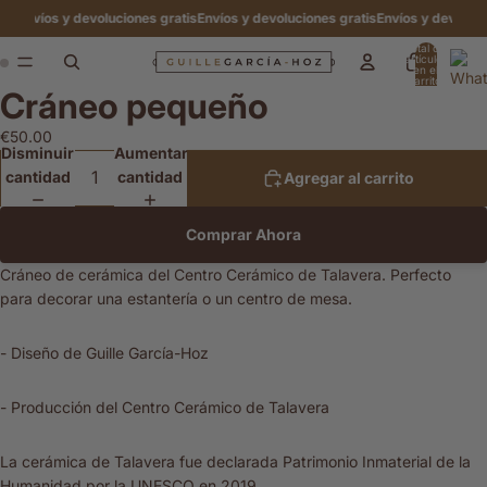
s
Envíos y devoluciones gratis
Envíos y devoluciones gratis
Envíos y devolucione
Total de
artículos
en el
carrito:
Cráneo pequeño
0
Abrir
Abrir
imagen
imagen
€50.00
a
a
Disminuir
Aumentar
pantalla
pantalla
cantidad
cantidad
Agregar al carrito
completa
completa
Comprar Ahora
Cráneo de cerámica del Centro Cerámico de Talavera. Perfecto
para decorar una estantería o un centro de mesa.
- Diseño de Guille García-Hoz
- Producción del Centro Cerámico de Talavera
La cerámica de Talavera fue declarada Patrimonio Inmaterial de la
Humanidad por la UNESCO en 2019.