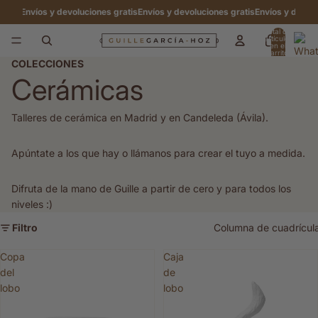
ratis
Envíos y devoluciones gratis
Envíos y devoluciones gratis
Envíos y devolu
Total de
artículos
en el
carrito:
0
COLECCIONES
Cerámicas
Talleres de cerámica en Madrid y en Candeleda (Ávila).
Apúntate a los que hay o llámanos para crear el tuyo a medida.
Difruta de la mano de Guille a partir de cero y para todos los
niveles :)
Filtro
Columna de cuadrícul
Copa
Caja
del
de
lobo
lobo