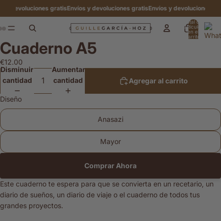
 devoluciones gratis
Envíos y devoluciones gratis
Envíos y devoluciones gratis
Total de
artículos
en el
carrito:
Cuaderno A5
0
Abrir
Abrir
Abrir
imagen
imagen
imagen
€12.00
a
a
a
Disminuir
Aumentar
pantalla
pantalla
pantalla
cantidad
cantidad
Agregar al carrito
completa
completa
completa
Diseño
Anasazi
Mayor
Comprar Ahora
Este cuaderno te espera para que se convierta en un recetario, un
diario de sueños, un diario de viaje o el cuaderno de todos tus
grandes proyectos.