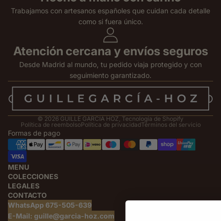
Trabajamos con artesanos españoles que cuidan cada detalle
como si fuera único.
Atención cercana y envíos seguros
Desde Madrid al mundo, tu pedido viaja protegido y con
seguimiento garantizado.
© 2026
GUILLE GARCIA HOZ
,
Tecnología de Shopify
Política de reembolso
Política de privacidad
Términos del servicio
Formas de pago
MENU
COLECCIONES
LEGALES
CONTACTO
WhatsApp 675-505-639
E-Mail: guille@garcia-hoz.com