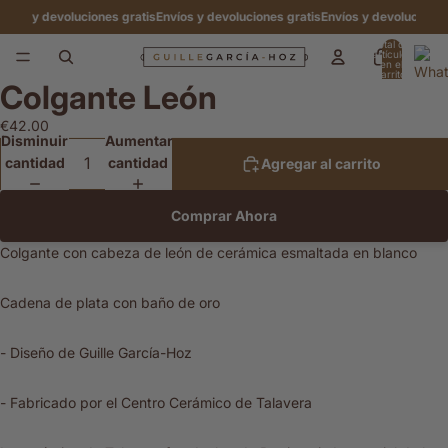
os y devoluciones gratis
Envíos y devoluciones gratis
Envíos y devoluciones gr
Total de
artículos
en el
carrito:
Colgante León
0
Abrir
imagen
€42.00
a
Disminuir
Aumentar
pantalla
cantidad
cantidad
Agregar al carrito
completa
Comprar Ahora
Colgante con cabeza de león de cerámica esmaltada en blanco
Cadena de plata con baño de oro
- Diseño de Guille García-Hoz
- Fabricado por el Centro Cerámico de Talavera