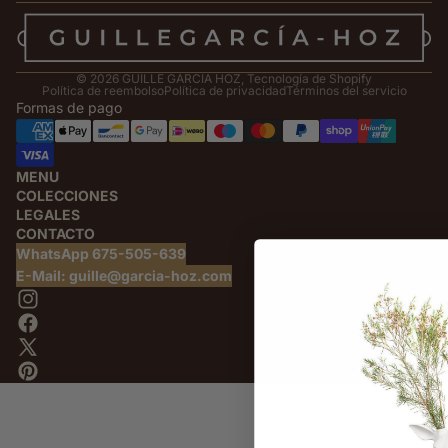
© 2026
GUILLE GARCIA HOZ
,
Tecnología de Shopify
Política de reembolso
Política de privacidad
Términos del servicio
Formas de pago
MENU
COLECCIONES
LEGALES
CONTACTO
WhatsApp 675-505-639
E-Mail: guille@garcia-hoz.com