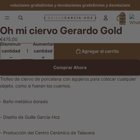
 devoluciones gratis
Envíos y devoluciones gratis
Envíos y devoluciones gratis
Total de
artículos
en el
carrito:
Oh mi ciervo Gerardo Gold
0
Abrir
imagen
€475.00
a
Disminuir
Aumentar
pantalla
cantidad
cantidad
Agregar al carrito
completa
Comprar Ahora
Trofeo de ciervo de porcelana con agujeros para colocar cualquier
objeto, como si fueran los cuernos.
- Baño metálico dorado
- Diseño de Guille García-Hoz
- Producción del Centro Cerámico de Talavera