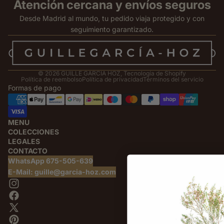
Atención cercana y envíos seguros
Desde Madrid al mundo, tu pedido viaja protegido y con
seguimiento garantizado.
© 2026
GUILLE GARCIA HOZ
,
Tecnología de Shopify
Política de reembolso
Política de privacidad
Términos del servicio
Formas de pago
MENU
COLECCIONES
LEGALES
CONTACTO
WhatsApp 675-505-639
E-Mail: guille@garcia-hoz.com