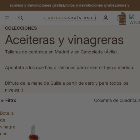
gratis
Envíos y devoluciones gratis
Envíos y devoluciones gratis
Envíos y devol
Total de
artículos
en el
carrito:
0
COLECCIONES
Aceiteras y vinagreras
Talleres de cerámica en Madrid y en Candeleda (Ávila).
Apúntate a los que hay o llámanos para crear el tuyo a medida.
Difruta de la mano de Guille a partir de cero y para todos los
niveles :)
Filtro
Columna de cuadrícul
Botella
de
vinagre
con