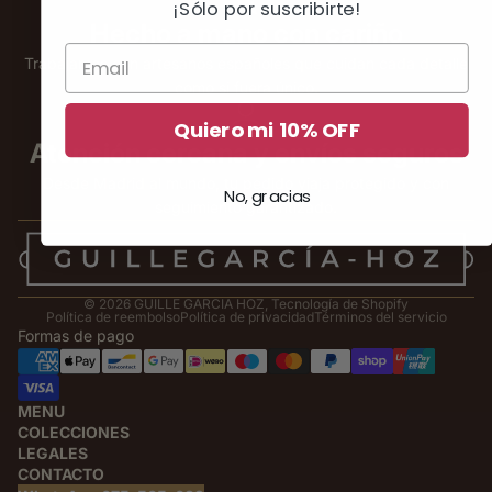
¡Sólo por suscribirte!
Hecho a mano con cariño
Trabajamos con artesanos españoles que cuidan cada detalle
como si fuera único.
Quiero mi 10% OFF
Atención cercana y envíos seguros
Desde Madrid al mundo, tu pedido viaja protegido y con
No, gracias
seguimiento garantizado.
© 2026
GUILLE GARCIA HOZ
,
Tecnología de Shopify
Política de reembolso
Política de privacidad
Términos del servicio
Formas de pago
MENU
COLECCIONES
LEGALES
CONTACTO